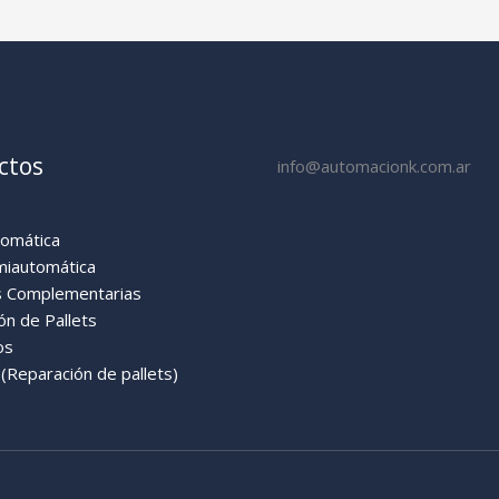
ctos
info@automacionk.com.ar
tomática
miautomática
 Complementarias
ón de Pallets
os
Reparación de pallets)