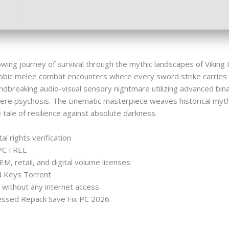
ing journey of survival through the mythic landscapes of Viking I
ophobic melee combat encounters where every sword strike carrie
ndbreaking audio-visual sensory nightmare utilizing advanced binau
evere psychosis. The cinematic masterpiece weaves historical my
tale of resilience against absolute darkness.
al rights verification
 PC FREE
, retail, and digital volume licenses
ed Keys Torrent
ng without any internet access
ressed Repack Save Fix PC 2026
vilization-vii-settlers-edition-keys-dodi-repack-directors-cut-fo