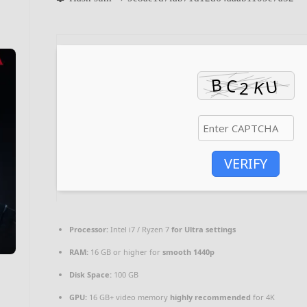
VERIFY
Processor:
Intel i7 / Ryzen 7
for Ultra settings
RAM:
16 GB or higher for
smooth 1440p
Disk Space:
100 GB
GPU:
16 GB+ video memory
highly recommended
for 4K