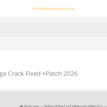
Info@automacionk.com.ar
Saga Crack Fixed +Patch 2026
dmin
🧩 Hash sum → 9e8ae1d7fab71d12d64aaab1109e7a52 