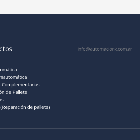
ctos
info@automacionk.com.ar
tomática
miautomática
 Complementarias
ón de Pallets
os
Reparación de pallets)