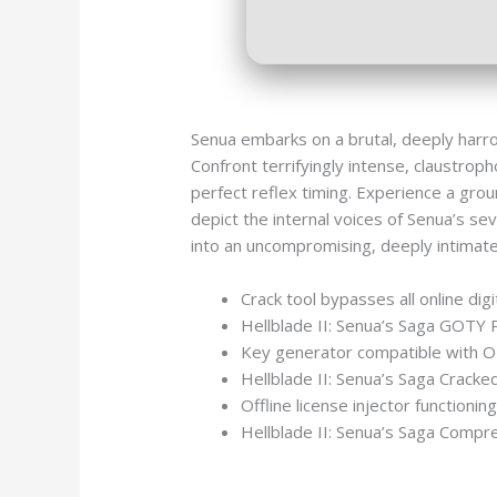
Senua embarks on a brutal, deeply harrow
Confront terrifyingly intense, claustr
perfect reflex timing. Experience a grou
depict the internal voices of Senua’s s
into an uncompromising, deeply intimate 
Crack tool bypasses all online digit
Hellblade II: Senua’s Saga GOTY
Key generator compatible with OEM
Hellblade II: Senua’s Saga Crack
Offline license injector functioni
Hellblade II: Senua’s Saga Comp
https://automacionk.com.ar/sid-meiers-ci