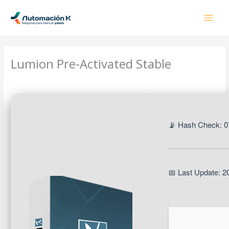
Ir
al
contenido
Lumion Pre-Activated Stable
Deja un comentario
/
Builders
/ Por
admin
📡 Hash Check: 
📅 Last Update: 2