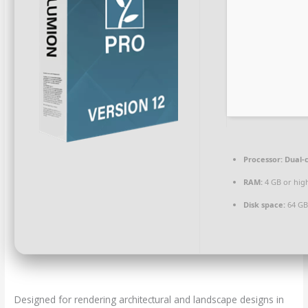
Processor:
Dual-c
RAM:
4 GB or hig
Disk space:
64 GB 
Designed for rendering architectural and landscape designs in