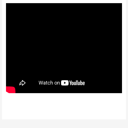
https://automacionk.com.ar/phantom-blade-zero-crack-fix-
portable-game-full-game-torrent/